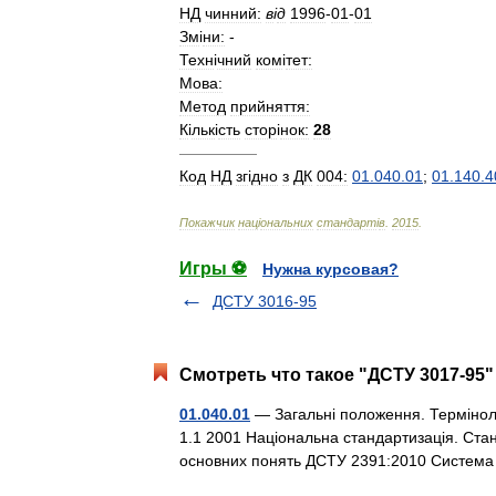
НД
чинний:
в
і
д
1996
-
01
-
01
Зм
і
ни:
-
Техн
і
чний
ком
і
тет:
Мова:
Метод
прийняття:
К
і
льк
і
сть
стор
і
нок:
28
—————
Код
НД
зг
і
дно
з
ДК
004:
01
.
040
.
01
;
01
.
140
.
4
Покажчик
нац
і
ональних
стандарт
і
в
.
2015
.
Игры ⚽
Нужна курсовая?
ДСТУ 3016-95
Смотреть что такое "ДСТУ 3017-95"
01.040.01
— Загальні положення. Терміноло
1.1 2001 Національна стандартизація. Стан
основних понять ДСТУ 2391:2010 Систем