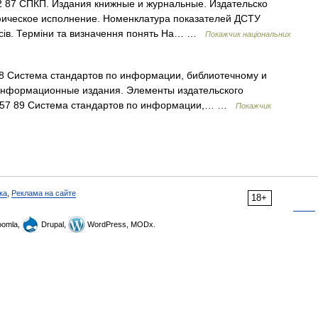
2 87 СПКП. Издания книжные и журнальные. Издательско
ическое исполнение. Номенклатура показателей ДСТУ
есів. Терміни та визначення понять На… …
Покажчик національних
8 Система стандартов по информации, библиотечному и
 информационные издания. Элементы издательского
.57 89 Система стандартов по информации,… …
Покажчик
ка
,
Реклама на сайте
18+
omla,
Drupal,
WordPress, MODx.