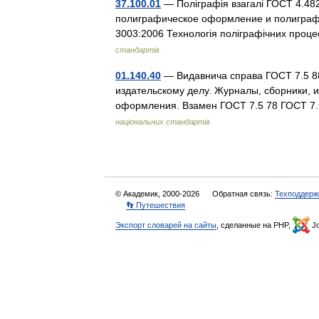
37.100.01
— Поліграфія взагалі ГОСТ 4.48
полиграфическое оформление и полиграф
3003:2006 Технологія поліграфічних проц
стандартів
01.140.40
— Видавнича справа ГОСТ 7.5 8
издательскому делу. Журналы, сборники,
оформления. Взамен ГОСТ 7.5 78 ГОСТ 7
національних стандартів
© Академик, 2000-2026
Обратная связь:
Техподдерж
👣 Путешествия
Экспорт словарей на сайты
, сделанные на PHP,
Jo