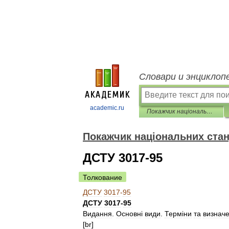
Словари и энциклоп
academic.ru
Покажчик національних стандартів
Покажчик національних стан
ДСТУ 3017-95
Толкование
ДСТУ
3017
-
95
ДСТУ
3017
-
95
Видання
.
Основн
і
види
.
Терм
і
ни
та
визнач
[
br
]