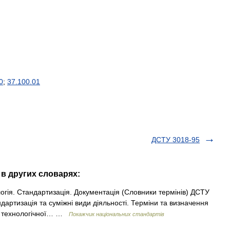
0
;
37
.
100
.
01
ДСТУ 3018-95
 в других словарях:
гія. Стандартизація. Документація (Словники термінів) ДСТУ
дартизація та суміжні види діяльності. Терміни та визначення
а технологічної… …
Покажчик національних стандартів