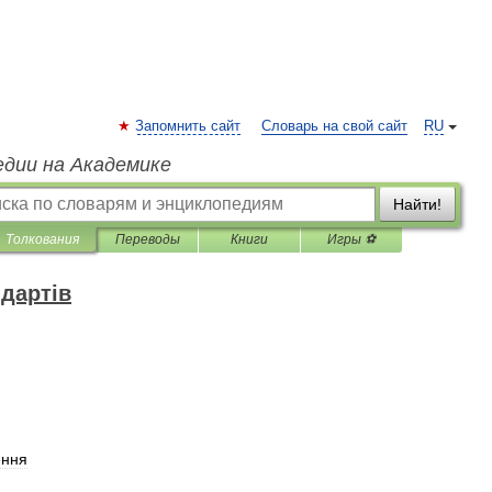
Запомнить сайт
Словарь на свой сайт
RU
едии на Академике
Найти!
Толкования
Переводы
Книги
Игры ⚽
дартів
ення